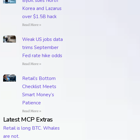
Bybit sues North
Korea and Lazarus
over $1.5B hack
Read More »
Weak US jobs data
trims September
Fed rate hike odds
Read More »
Retail’s Bottom
Checklist Meets
Smart Money’s
Patience
Read More »
Latest MCP Extras
Retail is long BTC. Whales
are not.