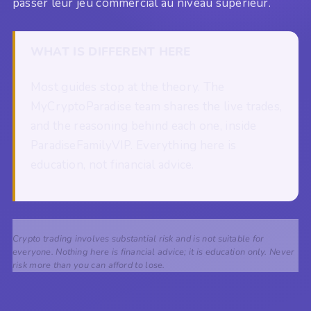
passer leur jeu commercial au niveau supérieur.
WHAT IS DIFFERENT HERE
Most guides stop at the theory. The
MyCryptoParadise team shares the live trades,
and the reasoning behind each one, inside
ParadiseFamilyVIP. Everything here is
education, not financial advice.
Crypto trading involves substantial risk and is not suitable for
everyone. Nothing here is financial advice; it is education only. Never
risk more than you can afford to lose.