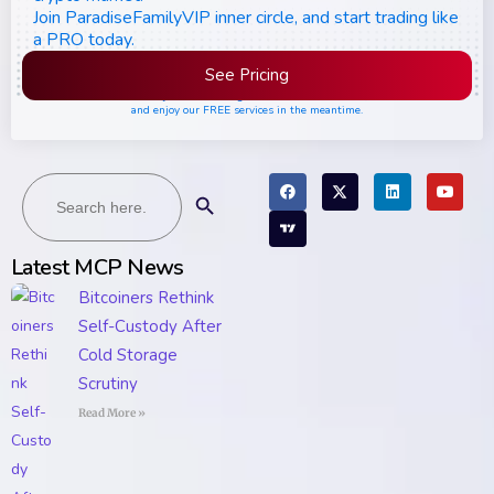
Join ParadiseFamilyVIP inner circle, and start trading like
a PRO today.
See Pricing
Please join the waiting list if seats are still full,
and enjoy our FREE services in the meantime.
Search
Search Button
for:
Latest MCP News
Bitcoiners Rethink
Self-Custody After
Cold Storage
Scrutiny
Read More »