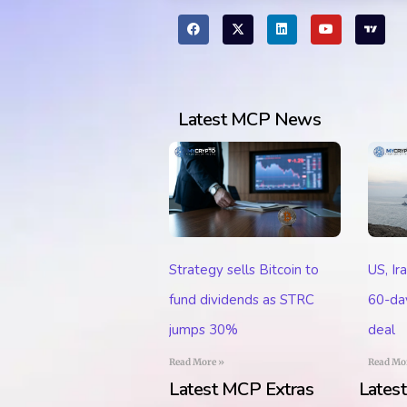
Latest MCP News
Strategy sells Bitcoin to
US, Ir
fund dividends as STRC
60-day
jumps 30%
deal
Read More »
Read Mo
Latest MCP Extras
Lates