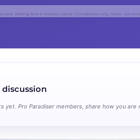
veryone. Nothing here is financial advice; it is education only. Never risk mor
 discussion
 yet. Pro Paradiser members, share how you are r