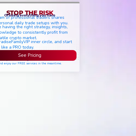
STOP THE RISK
Of losing everything you have
am of professional traders shares
ersonal daily trade setups with you.
 having the right strategy, insights,
owledge to consistently profit from
atile crypto market.
radiseFamilyVIP inner circle, and start
 like a PRO today.
See Pricing
ease join the waiting list if seats are still full,
nd enjoy our FREE services in the meantime.