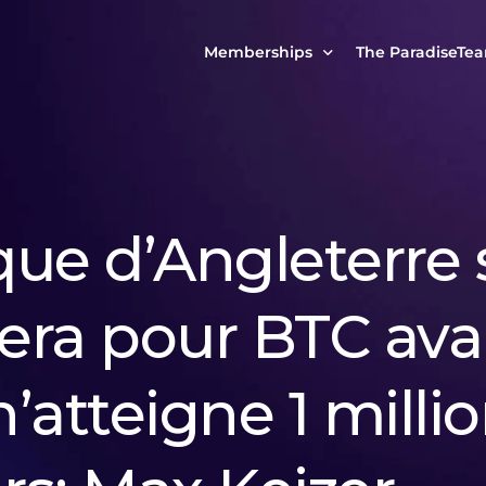
Memberships
The ParadiseTe
Our Story
MCP Free
Reach Out to Us
MCP Insights
Messages from ou
PRO Paradiser
ue d’Angleterre 
ParadiseFamilyVIP
MCP MasterClass
tera pour BTC ava
ParadiseFamilyVIP Crypto Signals
n’atteigne 1 milli