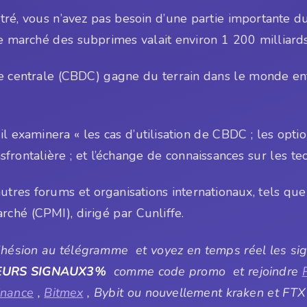
tré, vous n’avez pas besoin d’une partie importante d
le marché des subprimes valait environ 1 200 milliards
centrale (CBDC) gagne du terrain dans le monde ent
 examinera « les cas d’utilisation de CBDC ; les opti
ansfrontalière ; et l’échange de connaissances sur les 
tres forums et organisations internationaux, tels que 
rché (CPMI), dirigé par Cunliffe.
ésion au télégramme et voyez en temps réel les signa
EURS SIGNAUX3%
comme code promo et rejoindre
inance
,
Bitmex
, Bybit ou nouvellement kraken et FTX