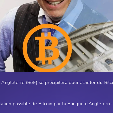
d’Angleterre (BoE) se précipitera pour acheter du Bitc
tation possible de Bitcoin par la Banque d’Angleterre 