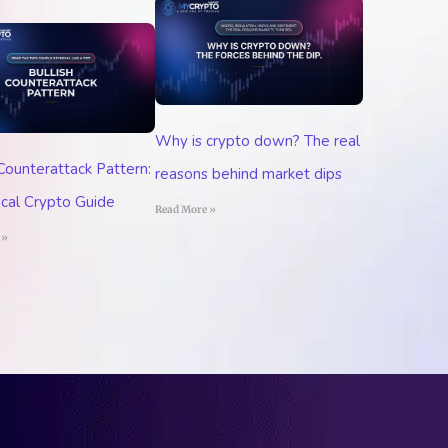
Why is crypto down? The real
 Counterattack Pattern:
reasons behind market dips
ical Crypto Guide
Read More »
 »