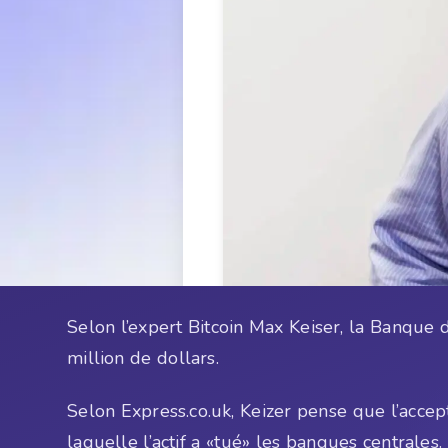
Selon l’expert Bitcoin Max Keiser, la Banque 
million de dollars.
Selon Express.co.uk, Keizer pense que l’accep
laquelle l’actif a «tué» les banques centrales.