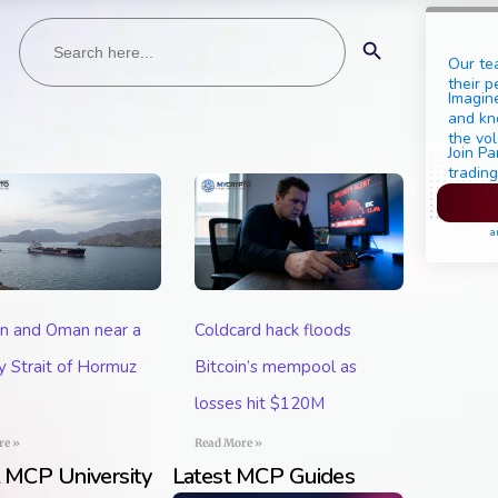
Search
Search Button
for:
Our te
their p
Imagine
and kn
the vol
Join Pa
trading
Pl
a
an and Oman near a
Coldcard hack floods
 Strait of Hormuz
Bitcoin’s mempool as
losses hit $120M
re »
Read More »
t MCP University
Latest MCP Guides