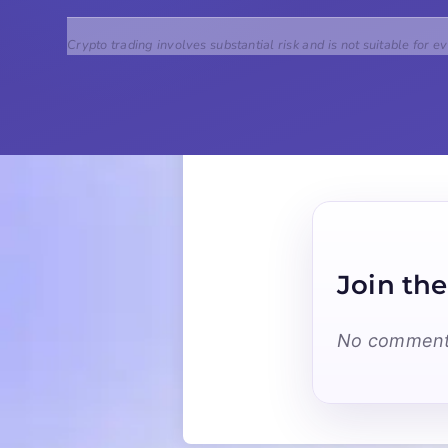
Crypto trading involves substantial risk and is not suitable for e
Join the
No comments