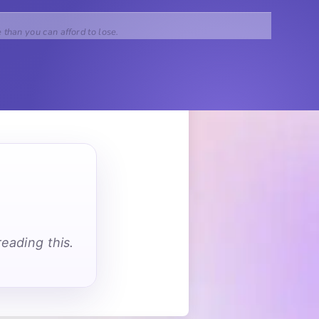
e than you can afford to lose.
eading this.