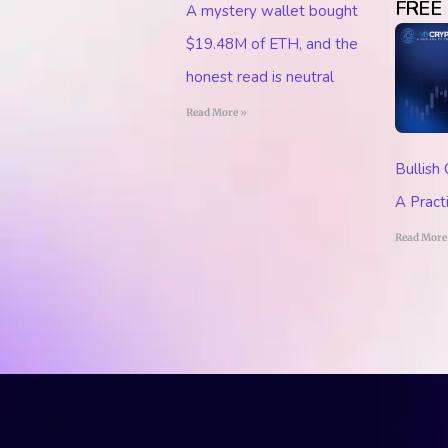
FREE
A mystery wallet bought
$19.48M of ETH, and the
honest read is neutral
Read More »
Bullish
A Pract
Read More