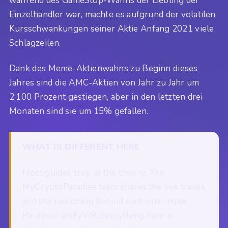
während des GameStop-Wahns der Liebling der
Einzelhändler war, machte es aufgrund der volatilen
Kursschwankungen seiner Aktie Anfang 2021 viele
Schlagzeilen.
Dank des Meme-Aktienwahns zu Beginn dieses
Jahres sind die AMC-Aktien von Jahr zu Jahr um
2.100 Prozent gestiegen, aber in den letzten drei
Monaten sind sie um 15% gefallen.
WHAT IS DIFFERENT HERE
Most guides stop at the theory. The
MyCryptoParadise team shares the live trades,
and the reasoning behind each one, inside
ParadiseFamilyVIP. Everything here is