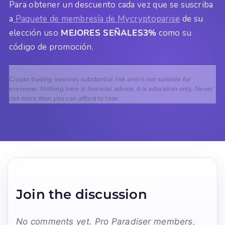
Para obtener un descuento cada vez que se suscriba
a
Paquete de membresía de Mycryptoparise
de su
elección uso
MEJORES SEÑALES3%
como su
código de promoción.
Crypto trading involves substantial risk and is not suitable for
everyone. Nothing here is financial advice; it is education only. Never
risk more than you can afford to lose.
Join the discussion
No comments yet. Pro Paradiser members,