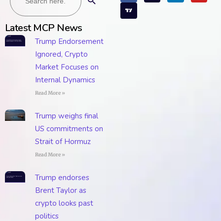
Latest MCP News
Trump Endorsement
Ignored, Crypto
Market Focuses on
Internal Dynamics
Read More »
Trump weighs final
US commitments on
Strait of Hormuz
Read More »
Trump endorses
Brent Taylor as
crypto looks past
politics