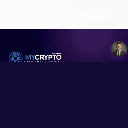
Professional Crypto Trading Signals & Market
Analysis Since 2016 | Join the Experts at
MyCryptoParadise
ParadiseFamilyVIP
Education
Company
ParadiseFamilyVIP
MCP News
Contact and
ORIGINAL
Support
MCP University
ParadiseFamilyVIP
FREE
Privacy Policy