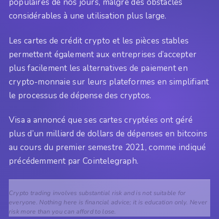
populaires de nos jours, malgré des obstacles
considérables à une utilisation plus large.
Les cartes de crédit crypto et les pièces stables
permettent également aux entreprises d’accepter
plus facilement les alternatives de paiement en
crypto-monnaie sur leurs plateformes en simplifiant
le processus de dépense des cryptos.
Visa a annoncé que ses cartes cryptées ont géré
plus d’un milliard de dollars de dépenses en bitcoins
au cours du premier semestre 2021, comme indiqué
précédemment par Cointelegraph.
Crypto trading involves substantial risk and is not suitable for
everyone. Nothing here is financial advice; it is education only. Never
risk more than you can afford to lose.