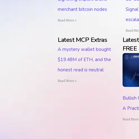
merchant bitcoin nodes
Signa
escala
Read More »
Read Mo
Latest MCP Extras
Lates
FREE
A mystery wallet bought
$19.48M of ETH, and the
honest read is neutral
Read More »
Bullish
A Pract
Read More