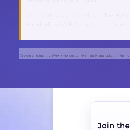
Most guides stop at the theory. The MyCry
ParadiseFamilyVIP. Everything here is educa
Crypto trading involves substantial risk and is not suitable for e
Join the