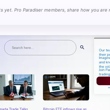
 yet. Pro Paradiser members, share how you are r
Search
Search Button
for:
Our te
their p
Imagine
and kn
the vol
Join Pa
trading
Pl
a
nada Trade Talks
Bitcoin ETF inflows rise as