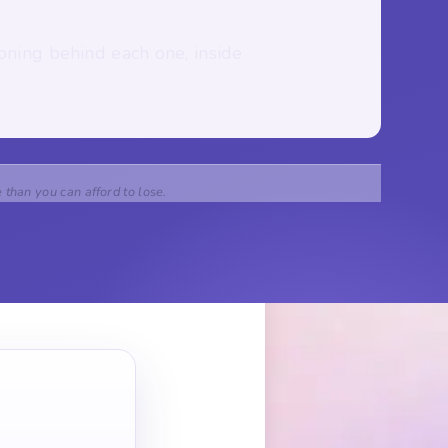
oning behind each one, inside
e than you can afford to lose.