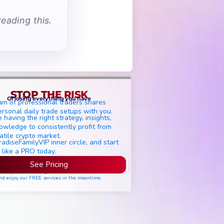
eading this.
STOP THE RISK
Of losing everything you have
am of professional traders shares
ersonal daily trade setups with you.
 having the right strategy, insights,
owledge to consistently profit from
atile crypto market.
radiseFamilyVIP inner circle, and start
 like a PRO today.
See Pricing
ease join the waiting list if seats are still full,
nd enjoy our FREE services in the meantime.