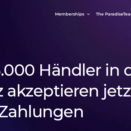
Memberships
The ParadiseTe
Our Story
MCP Free
Reach Out to Us
MCP Insights
Messages from ou
PRO Paradiser
.000 Händler in 
ParadiseFamilyVIP
MCP MasterClass
 akzeptieren jetz
ParadiseFamilyVIP Crypto Signals
-Zahlungen