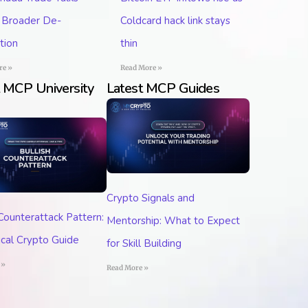
l Broader De-
Coldcard hack link stays
tion
thin
re »
Read More »
t MCP University
Latest MCP Guides
Crypto Signals and
 Counterattack Pattern:
Mentorship: What to Expect
ical Crypto Guide
for Skill Building
 »
Read More »