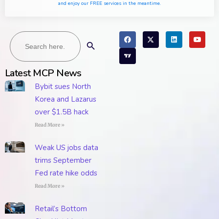
and enjoy our FREE services in the meantime.
Search
Search Button
for:
Latest MCP News
Bybit sues North
Korea and Lazarus
over $1.5B hack
Read More »
Weak US jobs data
trims September
Fed rate hike odds
Read More »
Retail’s Bottom