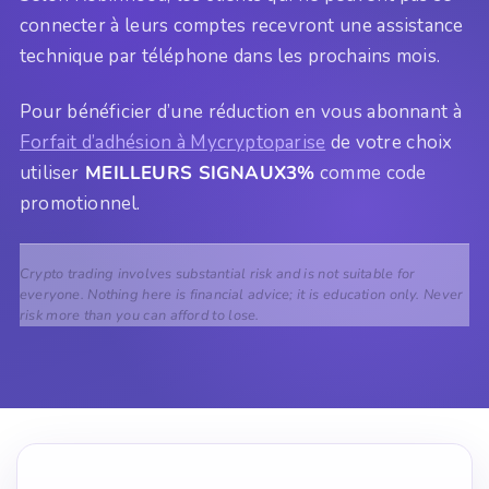
connecter à leurs comptes recevront une assistance
technique par téléphone dans les prochains mois.
Pour bénéficier d’une réduction en vous abonnant à
Forfait d’adhésion à Mycryptoparise
de votre choix
utiliser
MEILLEURS SIGNAUX3%
comme code
promotionnel.
Crypto trading involves substantial risk and is not suitable for
everyone. Nothing here is financial advice; it is education only. Never
risk more than you can afford to lose.