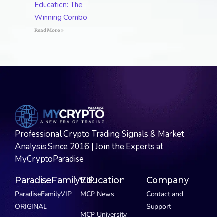
Education: The
Winning Combo
Read More »
Professional Crypto Trading Signals & Market
Analysis Since 2016 | Join the Experts at
MyCryptoParadise
ParadiseFamilyVIP
Education
Company
ParadiseFamilyVIP
MCP News
Contact and
ORIGINAL
Support
MCP University