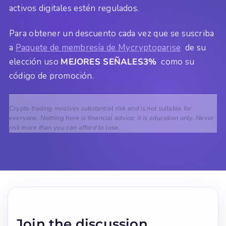
activos digitales estén regulados.
Para obtener un descuento cada vez que se suscriba
a
Paquete de membresía de Mycryptoparise
de su
elección uso
MEJORES SEÑALES3%
como su
código de promoción.
Crypto trading involves substantial risk and is not suitable for
everyone. Nothing here is financial advice; it is education only. Never
risk more than you can afford to lose.
Join the discussion