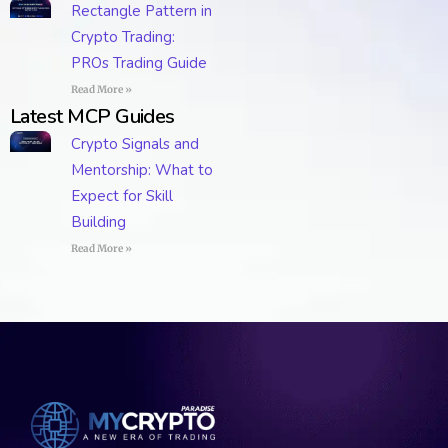
Rectangle Pattern in
Crypto Trading:
PROs Trading Guide
Read More »
Latest MCP Guides
Crypto Signals and
Mentorship: What to
Expect for Skill
Building
Read More »