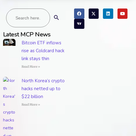
Search
Search Button
for:
Latest MCP News
Bitcoin ETF inflows
rise as Coldcard hack
link stays thin
Read More »
North Korea’s crypto
hacks netted up to
$22 billion
Read More »