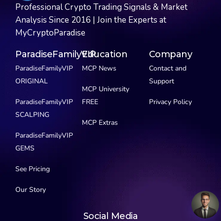
Professional Crypto Trading Signals & Market
Analysis Since 2016 | Join the Experts at
MyCryptoParadise
ParadiseFamilyVIP
Education
Company
ParadiseFamilyVIP
MCP News
Contact and
ORIGINAL
Support
MCP University
ParadiseFamilyVIP
FREE
Privacy Policy
SCALPING
MCP Extras
ParadiseFamilyVIP
GEMS
See Pricing
Our Story
Social Media