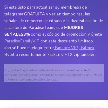
Si está listo para actualizar su membresía de
telegrama GRATUITA y ver en tiempo real las
señales de comercio de cifrado y la diversificación de
la cartera de ParadiseTeam, use
MEJORES
SEÑALES3%
como el código de promoción y únete
ParadiseFamilyVIP
con este descuento limitado
ahora! Puedes elegir entre
Binance VIP
,
Bitmex
,
Bybit o recientemente kraken y FTX vip también.
Crypto trading involves substantial risk and is not suitable for
everyone. Nothing here is financial advice; it is education only. Never
risk more than you can afford to lose.