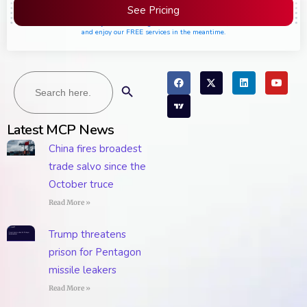
See Pricing
Please join the waiting list if seats are still full,
and enjoy our FREE services in the meantime.
Search
Search Button
for:
Latest MCP News
China fires broadest
trade salvo since the
October truce
Read More »
Trump threatens
prison for Pentagon
missile leakers
Read More »