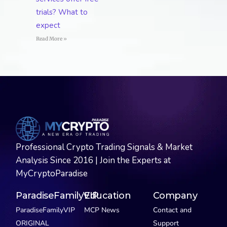
trials? What to
expect
Read More »
Professional Crypto Trading Signals & Market
Analysis Since 2016 | Join the Experts at
MyCryptoParadise
ParadiseFamilyVIP
Education
Company
ParadiseFamilyVIP
MCP News
Contact and
ORIGINAL
Support