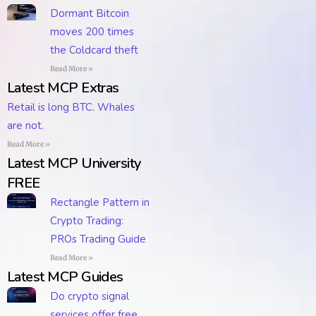
Dormant Bitcoin
moves 200 times
the Coldcard theft
Read More »
Latest MCP Extras
Retail is long BTC. Whales
are not.
Read More »
Latest MCP University
FREE
Rectangle Pattern in
Crypto Trading:
PROs Trading Guide
Read More »
Latest MCP Guides
Do crypto signal
services offer free