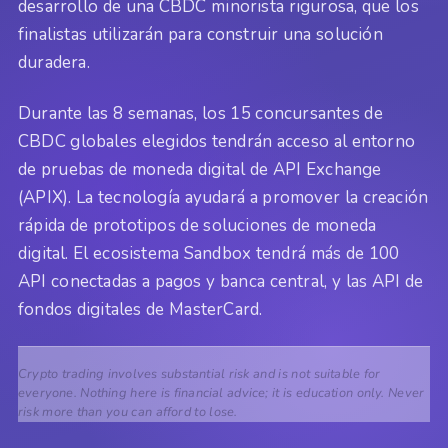
desarrollo de una CBDC minorista rigurosa, que los
finalistas utilizarán para construir una solución
duradera.
Durante las 8 semanas, los 15 concursantes de
CBDC globales elegidos tendrán acceso al entorno
de pruebas de moneda digital de API Exchange
(APIX). La tecnología ayudará a promover la creación
rápida de prototipos de soluciones de moneda
digital. El ecosistema Sandbox tendrá más de 100
API conectadas a pagos y banca central, y las API de
fondos digitales de MasterCard.
Crypto trading involves substantial risk and is not suitable for
everyone. Nothing here is financial advice; it is education only. Never
risk more than you can afford to lose.