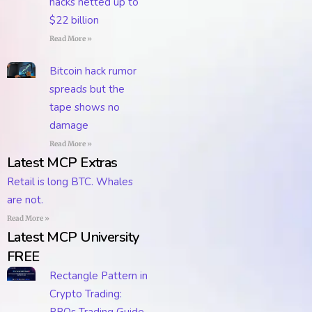
hacks netted up to
$22 billion
Read More »
Bitcoin hack rumor
spreads but the
tape shows no
damage
Read More »
Latest MCP Extras
Retail is long BTC. Whales
are not.
Read More »
Latest MCP University
FREE
Rectangle Pattern in
Crypto Trading:
PROs Trading Guide