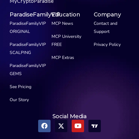
MyCryptoParadise
ParadiseFamilyVIP
Education
Company
ParadiseFamilyVIP
MCP News
Contact and
ORIGINAL
Support
MCP University
ParadiseFamilyVIP
FREE
Privacy Policy
SCALPING
MCP Extras
ParadiseFamilyVIP
GEMS
See Pricing
Our Story
Social Media