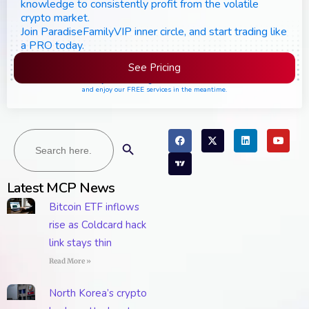
knowledge to consistently profit from the volatile
crypto market.
Join ParadiseFamilyVIP inner circle, and start trading like
a PRO today.
See Pricing
Please join the waiting list if seats are still full,
and enjoy our FREE services in the meantime.
Search
Search Button
for:
Latest MCP News
Bitcoin ETF inflows
rise as Coldcard hack
link stays thin
Read More »
North Korea’s crypto