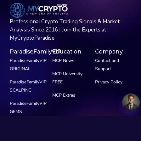
Professional Crypto Trading Signals & Market
Analysis Since 2016 | Join the Experts at
MyCryptoParadise
ParadiseFamilyVIP
Education
Company
ParadiseFamilyVIP
MCP News
Contact and
ORIGINAL
Support
MCP University
ParadiseFamilyVIP
FREE
Privacy Policy
SCALPING
MCP Extras
ParadiseFamilyVIP
GEMS
See Pricing
Our Story