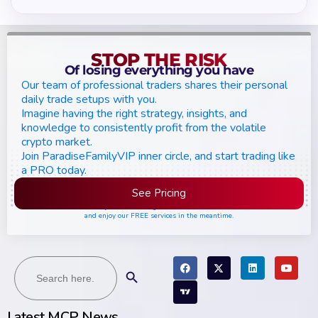
STOP THE RISK
Of losing everything you have
Our team of professional traders shares their personal
daily trade setups with you.
Imagine having the right strategy, insights, and
knowledge to consistently profit from the volatile
crypto market.
Join ParadiseFamilyVIP inner circle, and start trading like
a PRO today.
See Pricing
Please join the waiting list if seats are still full,
and enjoy our FREE services in the meantime.
Search
Search Button
for:
Latest MCP News