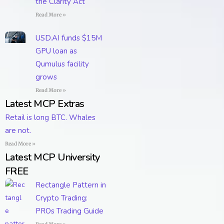
the Clarity Act
Read More »
USD.AI funds $15M
GPU loan as
Qumulus facility
grows
Read More »
Latest MCP Extras
Retail is long BTC. Whales
are not.
Read More »
Latest MCP University
FREE
Rectangle Pattern in
Crypto Trading:
PROs Trading Guide