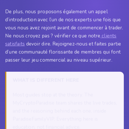
De plus, nous proposons également un appel
d’introduction avec l’un de nos experts une fois que
vous nous avez rejoint avant de commencer à trader.
Ne nous croyez pas ? vérifier ce que notre
clients
satisfaits
devoir dire. Rejoignez-nous et faites partie
d’une communauté florissante de membres qui font
passer leur jeu commercial au niveau supérieur.
WHAT IS DIFFERENT HERE
Most guides stop at the theory. The
MyCryptoParadise team shares the live trades,
and the reasoning behind each one, inside
ParadiseFamilyVIP. Everything here is
education, not financial advice.