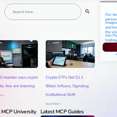
Search
Search Button
for:
Our tea
persona
Imagine
and kno
the vol
Join Pa
trading
P
a
S founder says crypto
Crypto ETFs Net $1.1
ie, few are listening
Billion Inflows, Signaling
Institutional Shift
re »
Read More »
t MCP University
Latest MCP Guides