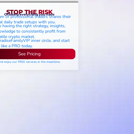
STOP THE RISK
Of losing everything you have
m of professional traders shares their
l daily trade setups with you.
 having the right strategy, insights,
wledge to consistently profit from
atile crypto market.
radiseFamilyVIP inner circle, and start
 like a PRO today.
See Pricing
lease join the waiting list if seats are still full,
nd enjoy our FREE services in the meantime.