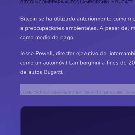
BITCOIN COMPRARÁ AUTOS LAMBORGHINI Y BUGATTI
Bitcoin se ha utilizado anteriormente como 
a preocupaciones ambientales. A pesar del mo
como medio de pago.
Jesse Powell, director ejecutivo del intercamb
como un automóvil Lamborghini a fines de 202
de autos Bugatti.
Crypto trading involves substantial risk and is not suitable for e