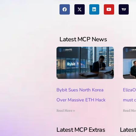
Latest MCP News
Bybit Sues North Korea
ElizaO
Over Massive ETH Hack
must d
Read More »
Read Mo
Latest MCP Extras
Lates