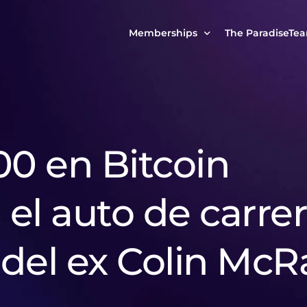
Memberships
The ParadiseTe
Our Story
MCP Free
Reach Out to Us
MCP Insights
Messages from ou
PRO Paradiser
00 en Bitcoin
ParadiseFamilyVIP
MCP MasterClass
el auto de carre
ParadiseFamilyVIP Crypto Signals
del ex Colin McR