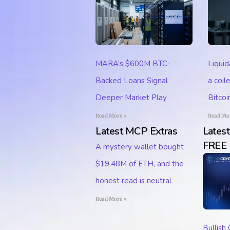
MARA’s $600M BTC-
Liqui
Backed Loans Signal
a coil
Deeper Market Play
Bitcoi
Read More »
Read Mo
Latest MCP Extras
Lates
FREE
A mystery wallet bought
$19.48M of ETH, and the
honest read is neutral
Read More »
Bullish