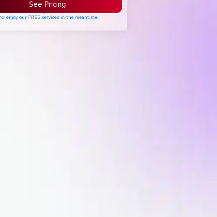
See Pricing
ease join the waiting list if seats are still full,
nd enjoy our FREE services in the meantime.