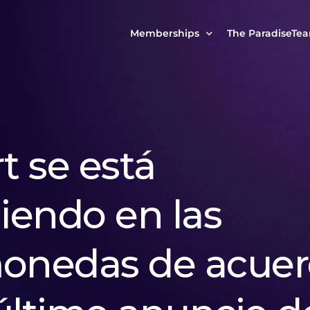
Memberships
The ParadiseTe
Our Story
MCP Free
Reach Out to Us
MCP Insights
Messages from ou
PRO Paradiser
 se está
ParadiseFamilyVIP
MCP MasterClass
endo en las
ParadiseFamilyVIP Crypto Signals
monedas de acue