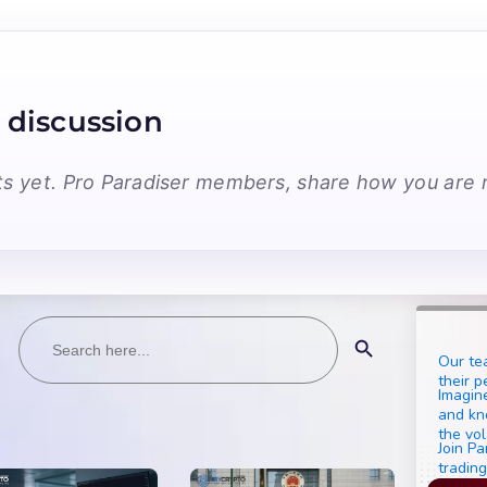
 discussion
 yet. Pro Paradiser members, share how you are r
Search
Search Button
for:
Our te
their p
Imagine
and kn
the vol
Join Pa
trading