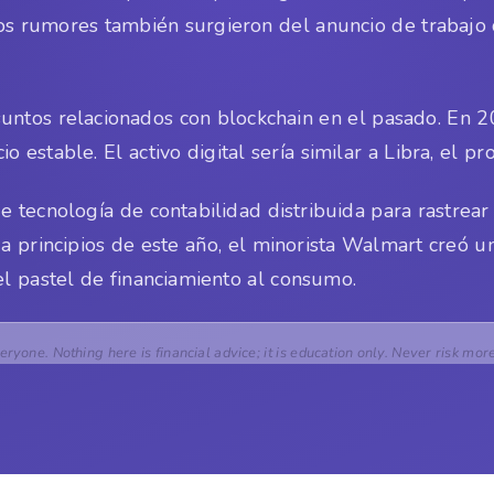
Los rumores también surgieron del anuncio de trabaj
untos relacionados con blockchain en el pasado. En 2
io estable. El activo digital sería similar a Libra, el 
e tecnología de contabilidad distribuida para rastre
a principios de este año, el minorista Walmart creó u
el pastel de financiamiento al consumo.
veryone. Nothing here is financial advice; it is education only. Never risk mor