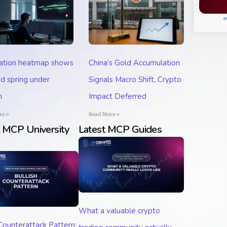
Pl
a
dation heatmap shows
China’s Gold Accumulation
ed spring under
Signals Macro Shift, Crypto
n
Impact Deferred
re »
Read More »
t MCP University
Latest MCP Guides
What a valuable crypto
 Counterattack Pattern: