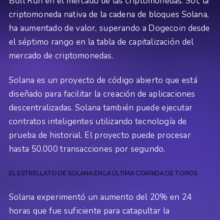
Bull Run en el mercado de las criptomonedas. Sol, la
criptomoneda nativa de la cadena de bloques Solana,
ha aumentado de valor, superando a Dogecoin desde
el séptimo rango en la tabla de capitalización del
mercado de criptomonedas.
Solana es un proyecto de código abierto que está
diseñado para facilitar la creación de aplicaciones
descentralizadas. Solana también puede ejecutar
contratos inteligentes utilizando tecnología de
prueba de historial. El proyecto puede procesar
hasta 50.000 transacciones por segundo.
EL ESTRELLATO DE SOLANA EN LA ÚLTIMA CORRIDA DE TOROS
Solana experimentó un aumento del 20% en 24
horas que fue suficiente para catapultar la