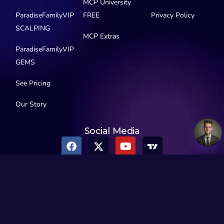
MCP University
ParadiseFamilyVIP
FREE
Privacy Policy
SCALPING
MCP Extras
ParadiseFamilyVIP
GEMS
See Pricing
Our Story
Social Media
© 2016-2026 MyCryptoParadise. All Rights Reserved.
Official Telegram channels:
All channels
MyCryptoParadise