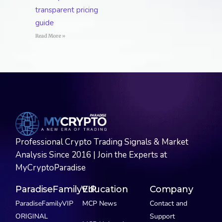
transparent pricing
guide
Read More »
Professional Crypto Trading Signals & Market
Analysis Since 2016 | Join the Experts at
MyCryptoParadise
ParadiseFamilyVIP
Education
Company
ParadiseFamilyVIP
MCP News
Contact and
ORIGINAL
Support