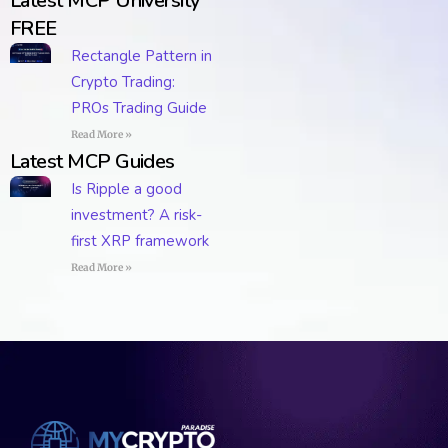
Latest MCP University
FREE
Rectangle Pattern in
Crypto Trading:
PROs Trading Guide
Read More »
Latest MCP Guides
Is Ripple a good
investment? A risk-
first XRP framework
Read More »