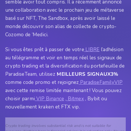
semble avoir tout compris. Il a récemment annoncé
une collaboration avec le prochain jeu de métaverse
basé sur NFT, The Sandbox, après avoir laissé le
monde découvrir son alias de collecte de crypto-
Cozomo de ‘Medici.
Si vous êtes prêt à passer de votre
LIBRE
l’adhésion
au télégramme et voir en temps réel les signaux de
crypto trading et la diversification du portefeuille de
ParadiseTeam, utilisez
MEILLEURS SIGNAUX3%
comme code promo et rejoignez
ParadiseFamilyVIP
avec cette remise limitée maintenant ! Vous pouvez
choisir parmi
VIP Binance
,
Bitmex
, Bybit ou
nouvellement kraken et FTX vip.
Crypto trading involves substantial risk and is not suitable for