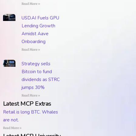
Read More »
USD.AI Fuels GPU
Lending Growth
Amidst Aave
Onboarding
Read More »
Strategy sells
Bitcoin to fund
dividends as STRC
jumps 30%
Read More »
Latest MCP Extras
Retail is long BTC. Whales
are not.
Read More »