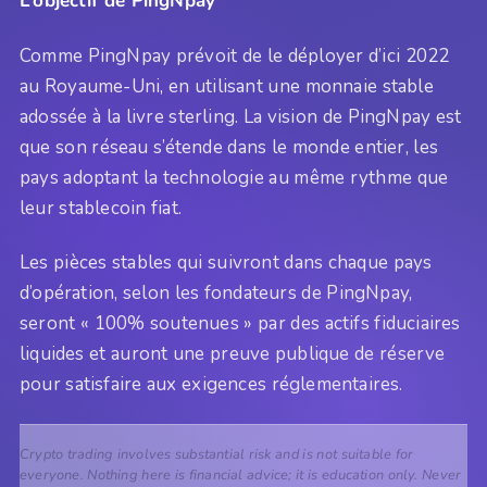
L’objectif de PingNpay
Comme PingNpay prévoit de le déployer d’ici 2022
au Royaume-Uni, en utilisant une monnaie stable
adossée à la livre sterling. La vision de PingNpay est
que son réseau s’étende dans le monde entier, les
pays adoptant la technologie au même rythme que
leur stablecoin fiat.
Les pièces stables qui suivront dans chaque pays
d’opération, selon les fondateurs de PingNpay,
seront « 100% soutenues » par des actifs fiduciaires
liquides et auront une preuve publique de réserve
pour satisfaire aux exigences réglementaires.
Crypto trading involves substantial risk and is not suitable for
everyone. Nothing here is financial advice; it is education only. Never