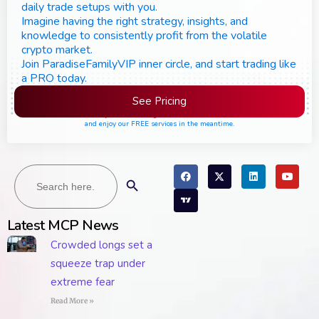
daily trade setups with you.
Imagine having the right strategy, insights, and
knowledge to consistently profit from the volatile
crypto market.
Join ParadiseFamilyVIP inner circle, and start trading like
a PRO today.
See Pricing
Please join the waiting list if seats are still full,
and enjoy our FREE services in the meantime.
Search
Search Button
for:
Latest MCP News
Crowded longs set a
squeeze trap under
extreme fear
Read More »