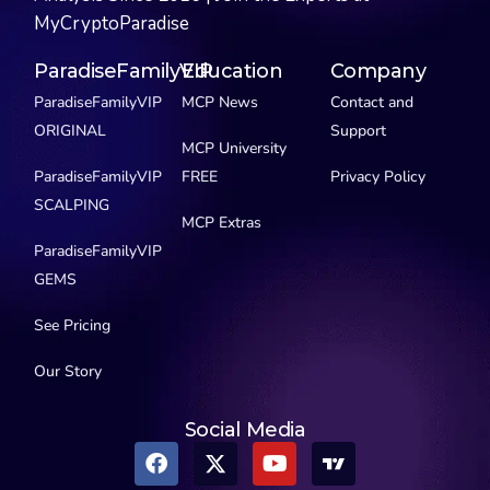
MyCryptoParadise
ParadiseFamilyVIP
Education
Company
ParadiseFamilyVIP
MCP News
Contact and
ORIGINAL
Support
MCP University
ParadiseFamilyVIP
FREE
Privacy Policy
SCALPING
MCP Extras
ParadiseFamilyVIP
GEMS
See Pricing
Our Story
Social Media