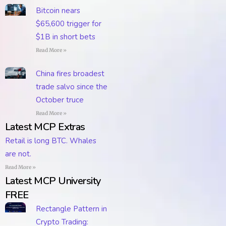
Bitcoin nears
$65,600 trigger for
$1B in short bets
Read More »
China fires broadest
trade salvo since the
October truce
Read More »
Latest MCP Extras
Retail is long BTC. Whales
are not.
Read More »
Latest MCP University
FREE
Rectangle Pattern in
Crypto Trading: