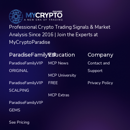
Professional Crypto Trading Signals & Market
Analysis Since 2016 | Join the Experts at
MyCryptoParadise
ParadiseFamilyVIP
Education
Company
ParadiseFamilyVIP
MCP News
Contact and
ORIGINAL
Support
MCP University
ParadiseFamilyVIP
FREE
Privacy Policy
SCALPING
MCP Extras
ParadiseFamilyVIP
GEMS
See Pricing