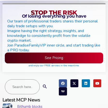
STOP THE RISK
Of losing everything you have
Our team of professional traders shares their personal
daily trade setups with you.
Imagine having the right strategy, insights, and
knowledge to consistently profit from the volatile
crypto market.
Join ParadiseFamilyVIP inner circle, and start trading like
a PRO today.
See Pricing
Please join the waiting list if seats are still full,
and enjoy our FREE services in the meantime.
Search
Search Button
for:
Latest MCP News
Bithumb blocks