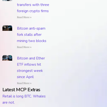
transfers with three
foreign crypto firms
Read More »
Bitcoin anti-spam
fork stalls after
mining two blocks
Read More »
Bitcoin and Ether
ETF inflows hit
strongest week
since April
Read More »
Latest MCP Extras
Retail is long BTC. Whales
are not.