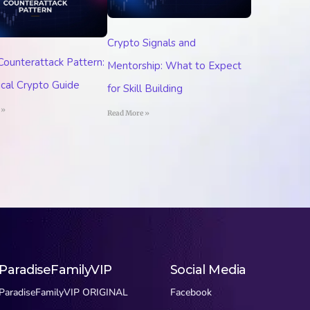
Crypto Signals and
 Counterattack Pattern:
Mentorship: What to Expect
ical Crypto Guide
for Skill Building
 »
Read More »
ParadiseFamilyVIP
Social Media
ParadiseFamilyVIP ORIGINAL
Facebook