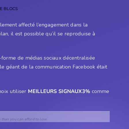
E BLOCS
alement affecté l’engagement dans la
, il est possible qu’il se reproduise à
e-forme de médias sociaux décentralisée
i le géant de la communication Facebook était
oix utiliser
MEILLEURS SIGNAUX3%
comme
e than you can afford to lose.