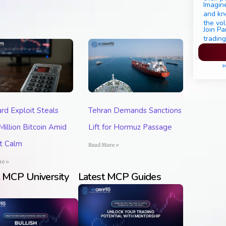
Imagine
and kn
the vol
Join Pa
trading
Pl
a
rd Exploit Steals
Tehran Demands Sanctions
illion Bitcoin Amid
Lift for Hormuz Passage
t Calm
Read More »
re »
t MCP University
Latest MCP Guides