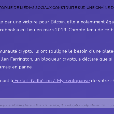
FORME DE MÉDIAS SOCIAUX CONSTRUITE SUR UNE CHAÎNE D
te par une victoire pour Bitcoin, elle a notamment ég
book a eu lieu en mars 2019. Compte tenu de ce bilan
munauté crypto, ils ont souligné le besoin d’une plat
Allen Farrington, un blogueur crypto, a déclaré que s
jamais en panne.
nant à
Forfait d’adhésion à Mycryptoparise
de votre ch
veryone. Nothing here is financial advice; it is education only. Never risk mor