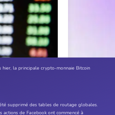
hier, la principale crypto-monnaie Bitcoin
t été supprimé des tables de routage globales.
les actions de Facebook ont commencé à