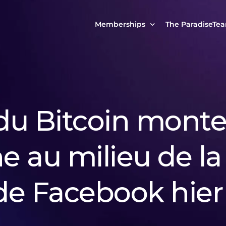
Memberships
The ParadiseTe
Our Story
MCP Free
Reach Out to Us
MCP Insights
Messages from ou
PRO Paradiser
 du Bitcoin mont
ParadiseFamilyVIP
MCP MasterClass
he au milieu de la
ParadiseFamilyVIP Crypto Signals
e Facebook hier