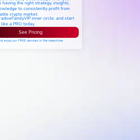
 having the right strategy, insights,
owledge to consistently profit from
atile crypto market.
radiseFamilyVIP inner circle, and start
 like a PRO today.
See Pricing
ease join the waiting list if seats are still full,
nd enjoy our FREE services in the meantime.