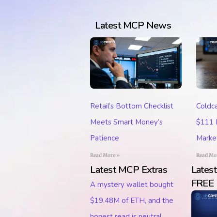
Latest MCP News
Retail’s Bottom Checklist
Coldca
Meets Smart Money’s
$111 M
Patience
Marke
Read More »
Read Mo
Latest MCP Extras
Lates
FREE
A mystery wallet bought
$19.48M of ETH, and the
honest read is neutral