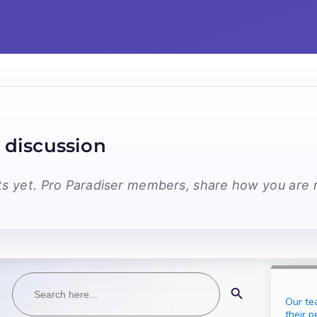
 discussion
 yet. Pro Paradiser members, share how you are r
Search
Search Button
for:
Our te
their p