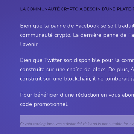
LA COMMUNAUTÉ CRYPTO A BESOIN D’UNE PLATE-
Bien que la panne de Facebook se soit tradui
communauté crypto. La dernière panne de Face
l’avenir.
Bien que Twitter soit disponible pour la com
construite sur une chaîne de blocs. De plus, 
construit sur une blockchain, il ne tomberait 
Pour bénéficier d’une réduction en vous abon
code promotionnel.
Crypto trading involves substantial risk and is not suitable for e