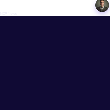
Education
MCP News
MCP University FREE
MCP Extras
Company
Contact and Support
Privacy Policy
Social Media
© 2016-2026 MyCryptoParadise. All
Rights Reserved.